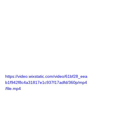
https://video.wixstatic.com/video/61bf28_eea
b1f942f8c4a31817e1c937f17adfd/360p/mp4
/file.mp4